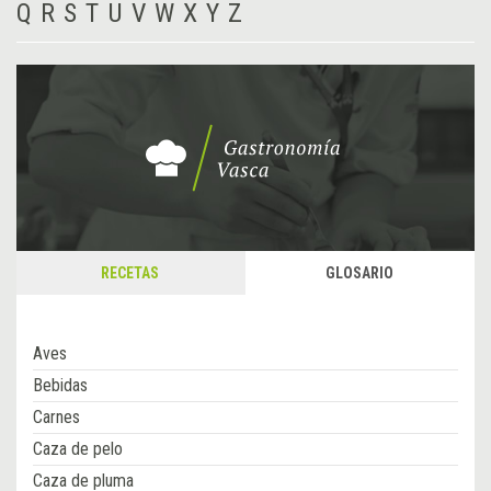
Q
R
S
T
U
V
W
X
Y
Z
RECETAS
GLOSARIO
Aves
Bebidas
Carnes
Caza de pelo
Caza de pluma