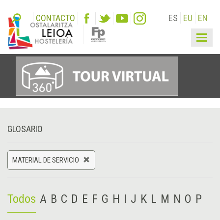
CONTACTO
ES
EU
EN
Togg
navig
GLOSARIO
MATERIAL DE SERVICIO
Todos
A
B
C
D
E
F
G
H
I
J
K
L
M
N
O
P