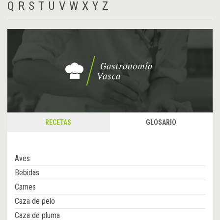
Q
R
S
T
U
V
W
X
Y
Z
RECETAS
GLOSARIO
Aves
Bebidas
Carnes
Caza de pelo
Caza de pluma