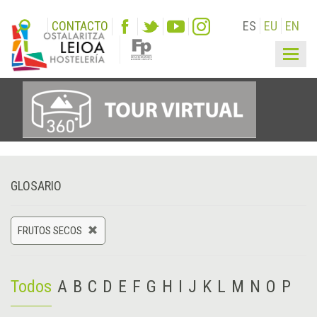
CONTACTO
ES
EU
EN
Togg
navig
GLOSARIO
FRUTOS SECOS
Todos
A
B
C
D
E
F
G
H
I
J
K
L
M
N
O
P