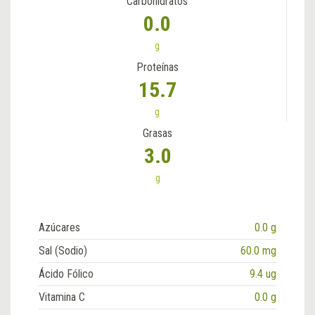
Carbohidratos
0.0
g
Proteínas
15.7
g
Grasas
3.0
g
Azúcares
0.0 g
Sal (Sodio)
60.0 mg
Ácido Fólico
9.4 ug
Vitamina C
0.0 g