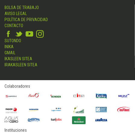
BOLSA DE TRABAJO
AVISO LEGAL
POLÍTICA DE PRIVACIDAD
CONTACTO
SUTONDO
INIKA
GMAIL
IKASLEEN SITEA
IRAKASLEEN SITEA
Colaboradores
Instituciones