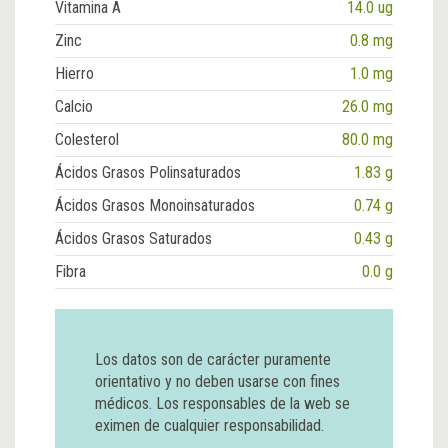
Vitamina A
14.0 ug
Zinc
0.8 mg
Hierro
1.0 mg
Calcio
26.0 mg
Colesterol
80.0 mg
Ácidos Grasos Polinsaturados
1.83 g
Ácidos Grasos Monoinsaturados
0.74 g
Ácidos Grasos Saturados
0.43 g
Fibra
0.0 g
Los datos son de carácter puramente
orientativo y no deben usarse con fines
médicos. Los responsables de la web se
eximen de cualquier responsabilidad.