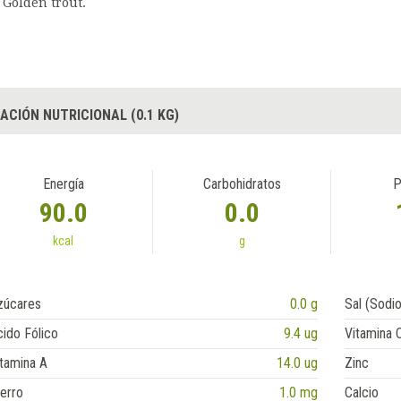
Golden trout.
ACIÓN NUTRICIONAL (0.1 KG)
Energía
Carbohidratos
P
90.0
0.0
kcal
g
zúcares
0.0 g
Sal (Sodio
ido Fólico
9.4 ug
Vitamina 
tamina A
14.0 ug
Zinc
erro
1.0 mg
Calcio