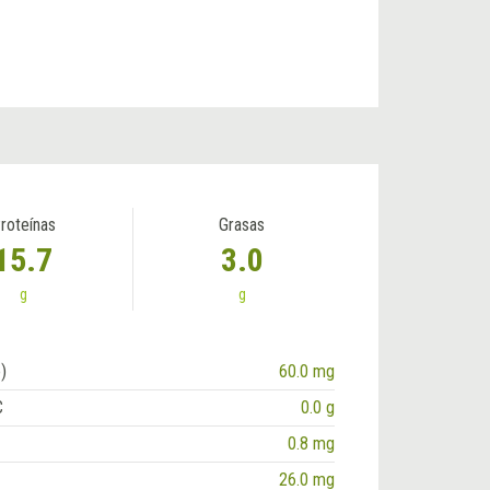
roteínas
Grasas
15.7
3.0
g
g
)
60.0 mg
C
0.0 g
0.8 mg
26.0 mg