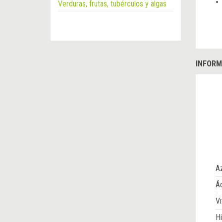
Verduras, frutas, tubérculos y algas
INFORM
A
Ác
Vi
Hi