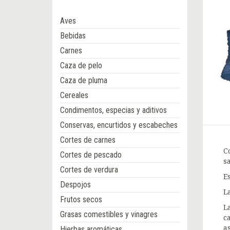
Aves
Bebidas
Carnes
Caza de pelo
Caza de pluma
Cereales
Condimentos, especias y aditivos
Conservas, encurtidos y escabeches
Cortes de carnes
C
Cortes de pescado
s
Cortes de verdura
E
Despojos
L
Frutos secos
L
Grasas comestibles y vinagres
c
a
Hierbas aromáticas