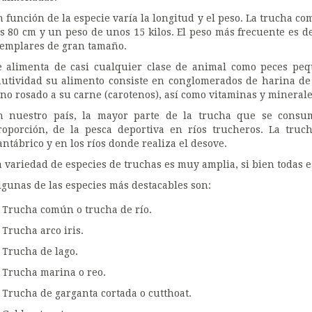
n función de la especie varía la longitud y el peso. La trucha
os 80 cm y un peso de unos 15 kilos. El peso más frecuente es de 
jemplares de gran tamaño.
e alimenta de casi cualquier clase de animal como peces pequ
autividad su alimento consiste en conglomerados de harina d
ono rosado a su carne (carotenos), así como vitaminas y minerale
n nuestro país, la mayor parte de la trucha que se consum
roporción, de la pesca deportiva en ríos trucheros. La tru
antábrico y en los ríos donde realiza el desove.
a variedad de especies de truchas es muy amplia, si bien todas e
lgunas de las especies más destacables son:
Trucha común o trucha de río.
Trucha arco iris.
Trucha de lago.
Trucha marina o reo.
Trucha de garganta cortada o cutthoat.