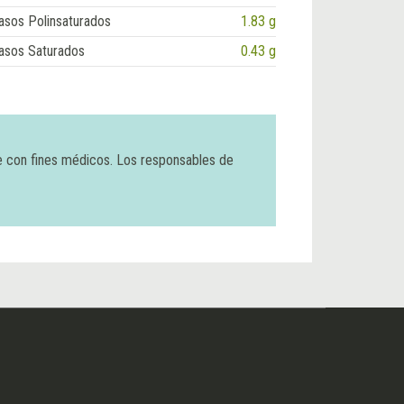
asos Polinsaturados
1.83 g
asos Saturados
0.43 g
e con fines médicos. Los responsables de