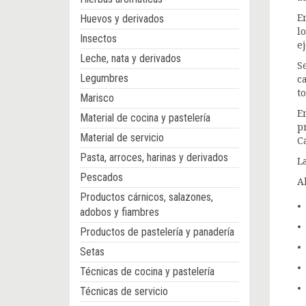
Huevos y derivados
E
l
Insectos
e
Leche, nata y derivados
S
Legumbres
c
t
Marisco
E
Material de cocina y pastelería
p
Material de servicio
C
Pasta, arroces, harinas y derivados
L
Pescados
A
Productos cárnicos, salazones,
adobos y fiambres
Productos de pastelería y panadería
Setas
Técnicas de cocina y pastelería
Técnicas de servicio