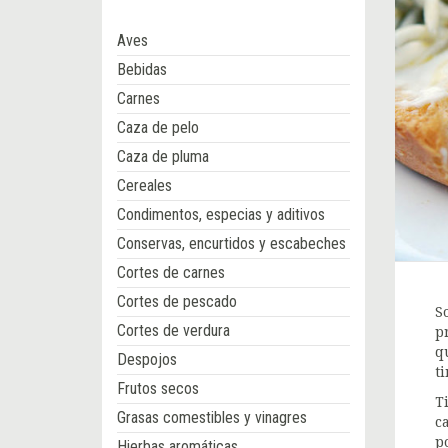
Aves
Bebidas
Carnes
Caza de pelo
Caza de pluma
Cereales
Condimentos, especias y aditivos
Conservas, encurtidos y escabeches
Cortes de carnes
Cortes de pescado
S
Cortes de verdura
p
q
Despojos
t
Frutos secos
T
Grasas comestibles y vinagres
c
p
Hierbas aromáticas