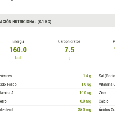
ACIÓN NUTRICIONAL (0.1 KG)
Energía
Carbohidratos
P
160.0
7.5
kcal
g
zúcares
1.4 g
Sal (Sodio
ido Fólico
1.0 ug
Vitamina 
tamina A
10.0 ug
Zinc
erro
0.8 mg
Calcio
lesterol
35.0 mg
Ácidos Gr