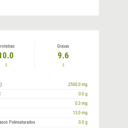
roteínas
Grasas
10.0
9.6
g
g
)
2500.0 mg
C
0.0 g
0.3 mg
13.0 mg
asos Polinsaturados
0.0 g