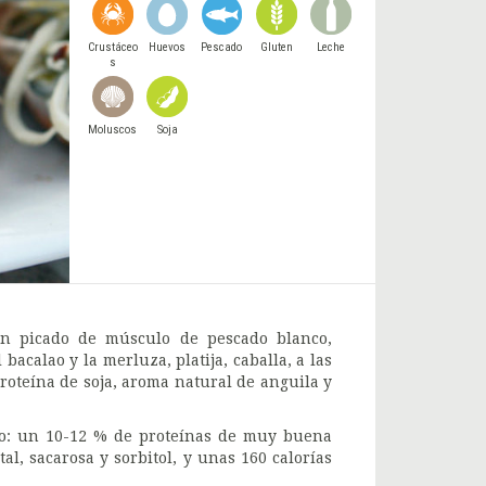
Crustáceo
Huevos
Pescado
Gluten
Leche
s
Moluscos
Soja
n picado de músculo de pescado blanco,
acalao y la merluza, platija, caballa, a las
proteína de soja, aroma natural de anguila y
ado: un 10-12 % de proteínas de muy buena
al, sacarosa y sorbitol, y unas 160 calorías