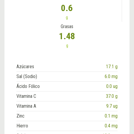
0.6
g
Grasas
1.48
g
Azúcares
17.1 g
Sal (Sodio)
6.0 mg
Ácido Fólico
0.0 ug
Vitamina C
37.0 g
Vitamina A
9.7 ug
Zinc
0.1 mg
Hierro
0.4 mg