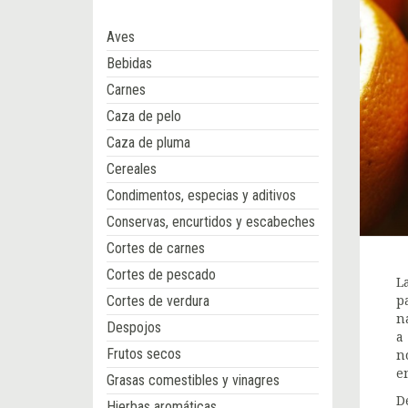
Aves
Bebidas
Carnes
Caza de pelo
Caza de pluma
Cereales
Condimentos, especias y aditivos
Conservas, encurtidos y escabeches
Cortes de carnes
Cortes de pescado
L
Cortes de verdura
p
n
Despojos
a
Frutos secos
n
e
Grasas comestibles y vinagres
D
Hierbas aromáticas