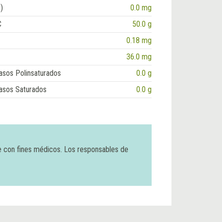
)
0.0 mg
C
50.0 g
0.18 mg
36.0 mg
asos Polinsaturados
0.0 g
asos Saturados
0.0 g
e con fines médicos. Los responsables de