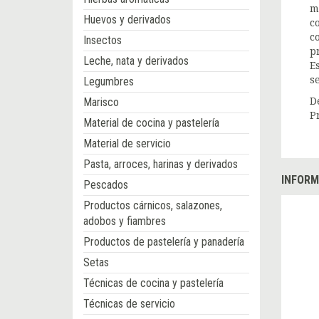
m
Huevos y derivados
c
c
Insectos
p
Leche, nata y derivados
E
s
Legumbres
Marisco
D
P
Material de cocina y pastelería
Material de servicio
Pasta, arroces, harinas y derivados
INFORM
Pescados
Productos cárnicos, salazones,
adobos y fiambres
Productos de pastelería y panadería
Setas
Técnicas de cocina y pastelería
Técnicas de servicio