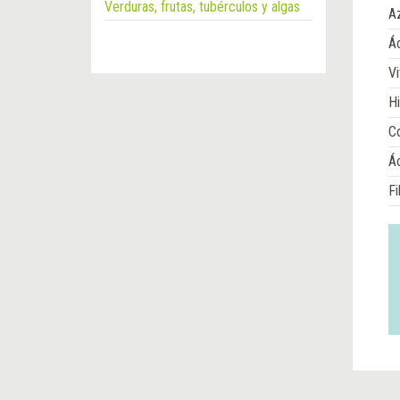
Verduras, frutas, tubérculos y algas
A
Ác
Vi
Hi
Co
Á
Fi