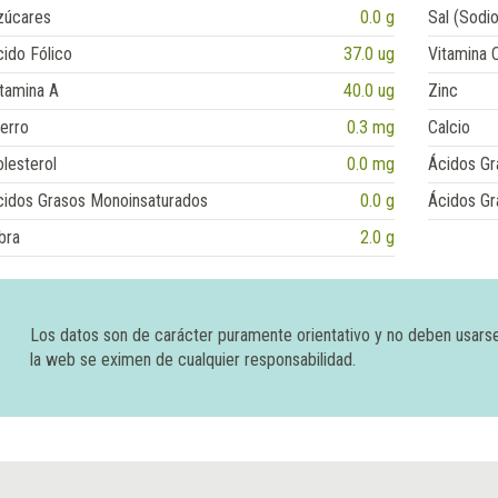
zúcares
0.0 g
Sal (Sodio
ido Fólico
37.0 ug
Vitamina 
tamina A
40.0 ug
Zinc
erro
0.3 mg
Calcio
lesterol
0.0 mg
Ácidos Gr
cidos Grasos Monoinsaturados
0.0 g
Ácidos Gr
bra
2.0 g
Los datos son de carácter puramente orientativo y no deben usars
la web se eximen de cualquier responsabilidad.