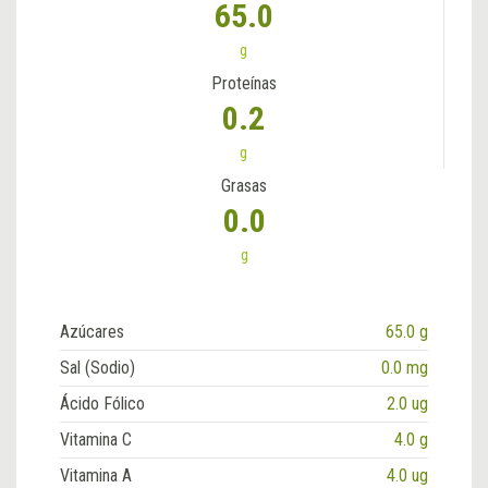
65.0
g
Proteínas
0.2
g
Grasas
0.0
g
Azúcares
65.0 g
Sal (Sodio)
0.0 mg
Ácido Fólico
2.0 ug
Vitamina C
4.0 g
Vitamina A
4.0 ug