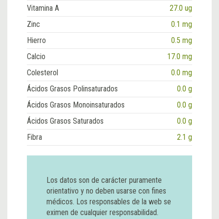
Vitamina A
27.0 ug
Zinc
0.1 mg
Hierro
0.5 mg
Calcio
17.0 mg
Colesterol
0.0 mg
Ácidos Grasos Polinsaturados
0.0 g
Ácidos Grasos Monoinsaturados
0.0 g
Ácidos Grasos Saturados
0.0 g
Fibra
2.1 g
Los datos son de carácter puramente
orientativo y no deben usarse con fines
médicos. Los responsables de la web se
eximen de cualquier responsabilidad.