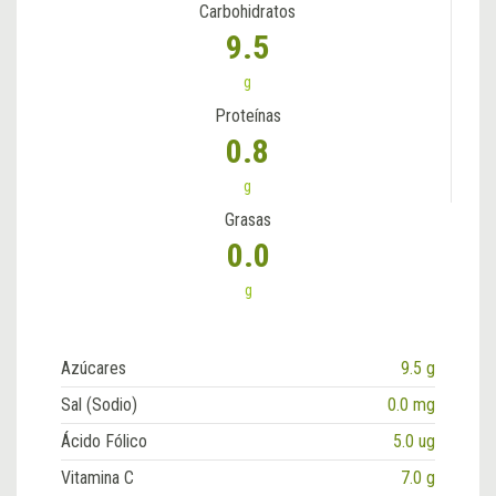
Carbohidratos
9.5
g
Proteínas
0.8
g
Grasas
0.0
g
Azúcares
9.5 g
Sal (Sodio)
0.0 mg
Ácido Fólico
5.0 ug
Vitamina C
7.0 g