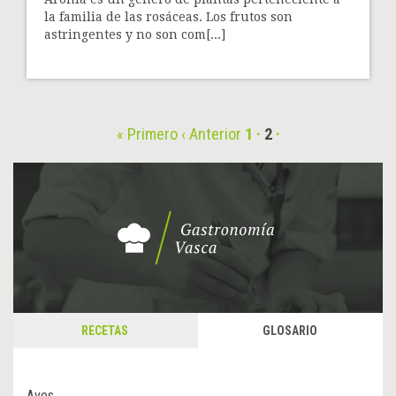
la familia de las rosáceas. Los frutos son
astringentes y no son com[...]
« Primero
‹ Anterior
1
2
RECETAS
GLOSARIO
Aves