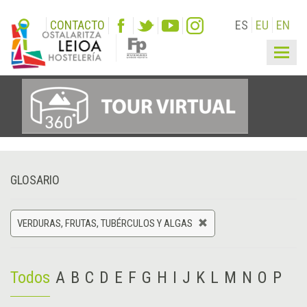
CONTACTO
ES
EU
EN
Togg
navig
GLOSARIO
VERDURAS, FRUTAS, TUBÉRCULOS Y ALGAS
Todos
A
B
C
D
E
F
G
H
I
J
K
L
M
N
O
P