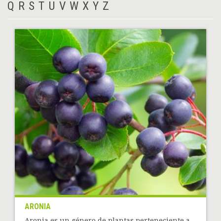
Q
R
S
T
U
V
W
X
Y
Z
ARONIA
Aronia es un género de plantas perteneciente a